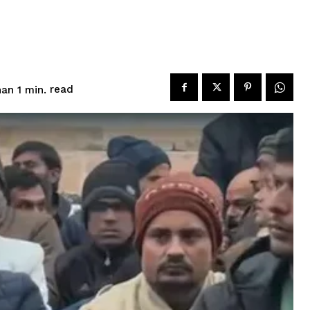
read
han 1
min.