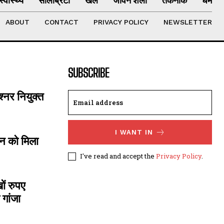
स्वास्थ्य
सेलिब्रिटी
खेल
जीवन शैली
तकनीक
धर्म
ABOUT
CONTACT
PRIVACY POLICY
NEWSLETTER
SUBSCRIBE
्नर नियुक्त
I WANT IN
ंदन को मिला
I've read and accept the
Privacy Policy
.
ों रुपए
गांजा