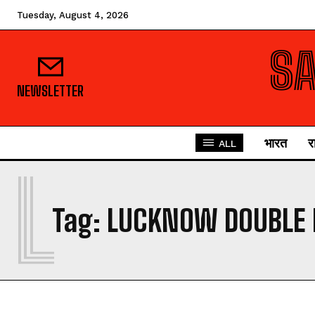
Tuesday, August 4, 2026
S
NEWSLETTER
भारत
र
ALL
L
Tag:
LUCKNOW DOUBLE 